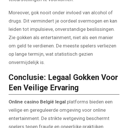
Moreover, gok nooit onder invloed van alcohol of
drugs. Dit vermindert je oordeel svermogen en kan
leiden tot impulsieve, onverstandige beslissingen.
Zie gokken als entertainment, niet als een manier
om geld te verdienen. De meeste spelers verliezen
op lange termijn, wat statistisch gezien
onvermijdelijk is.
Conclusie: Legaal Gokken Voor
Een Veilige Ervaring
Online casino België legal
platforms bieden een
veilige en gereguleerde omgeving voor online
entertainment. De strikte wetgeving beschermt
spelers tegen fraude en oneerlijke praktijken.