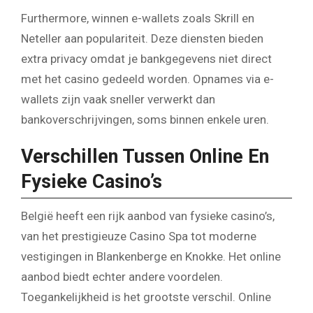
Furthermore, winnen e-wallets zoals Skrill en
Neteller aan populariteit. Deze diensten bieden
extra privacy omdat je bankgegevens niet direct
met het casino gedeeld worden. Opnames via e-
wallets zijn vaak sneller verwerkt dan
bankoverschrijvingen, soms binnen enkele uren.
Verschillen Tussen Online En
Fysieke Casino’s
België heeft een rijk aanbod van fysieke casino’s,
van het prestigieuze Casino Spa tot moderne
vestigingen in Blankenberge en Knokke. Het online
aanbod biedt echter andere voordelen.
Toegankelijkheid is het grootste verschil. Online