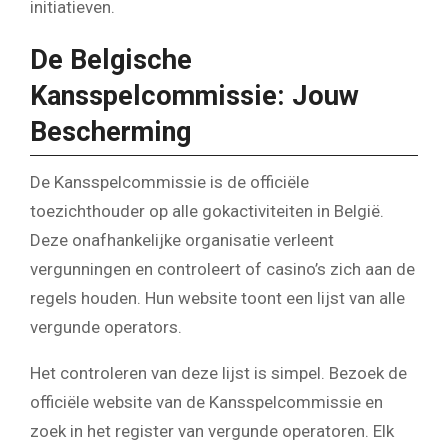
initiatieven.
De Belgische
Kansspelcommissie: Jouw
Bescherming
De Kansspelcommissie is de officiële
toezichthouder op alle gokactiviteiten in België.
Deze onafhankelijke organisatie verleent
vergunningen en controleert of casino’s zich aan de
regels houden. Hun website toont een lijst van alle
vergunde operators.
Het controleren van deze lijst is simpel. Bezoek de
officiële website van de Kansspelcommissie en
zoek in het register van vergunde operatoren. Elk