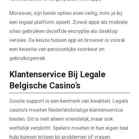
Moreover, zijn beide opties even veilig, mits je bij
een legaal platform speelt. Zowel apps als mobiele
sites gebruiken dezelfde encryptie als desktop
versies. De keuze tussen app en browser is vooral
een kwestie van persoonlijke voorkeur en
gebruiksgemak.
Klantenservice Bij Legale
Belgische Casino’s
Goede support is een kenmerk van kwaliteit. Legale
casino’s moeten Nederlandstalige klantenservice
bieden. Dit is niet alleen vriendelijk, maar ook
wettelijk verplicht. Spelers moeten in hun eigen taal
hulp kunnen krijgen bij problemen of vragen.