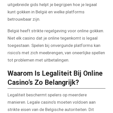
uitgebreide gids helpt je begrijpen hoe je legaal
kunt gokken in België en welke platforms
betrouwbaar zijn.
België heeft strikte regelgeving voor online gokken.
Niet elk casino dat je online tegenkomt is legaal
toegestaan. Spelen bij onvergunde platforms kan
risico’s met zich meebrengen, van oneerlijke spellen
tot problemen met uitbetalingen.
Waarom Is Legaliteit Bij Online
Casino’s Zo Belangrijk?
Legaliteit beschermt spelers op meerdere
manieren. Legale casino’s moeten voldoen aan
strikte eisen van de Belgische autoriteiten. Dit