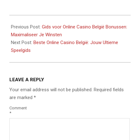
2025-
12-
Previous Post:
Gids voor Online Casino België Bonussen:
17
Maximaliseer Je Winsten
Next Post:
Beste Online Casino België: Jouw Ultieme
Speelgids
LEAVE A REPLY
Your email address will not be published.
Required fields
are marked
*
Comment
*