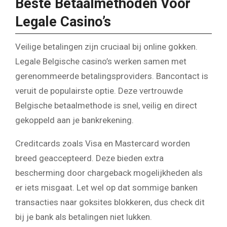
Beste Betaalmethoden Voor
Legale Casino’s
Veilige betalingen zijn cruciaal bij online gokken.
Legale Belgische casino’s werken samen met
gerenommeerde betalingsproviders. Bancontact is
veruit de populairste optie. Deze vertrouwde
Belgische betaalmethode is snel, veilig en direct
gekoppeld aan je bankrekening.
Creditcards zoals Visa en Mastercard worden
breed geaccepteerd. Deze bieden extra
bescherming door chargeback mogelijkheden als
er iets misgaat. Let wel op dat sommige banken
transacties naar goksites blokkeren, dus check dit
bij je bank als betalingen niet lukken.