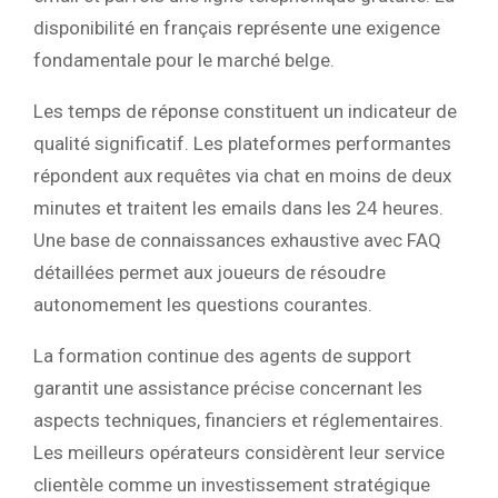
disponibilité en français représente une exigence
fondamentale pour le marché belge.
Les temps de réponse constituent un indicateur de
qualité significatif. Les plateformes performantes
répondent aux requêtes via chat en moins de deux
minutes et traitent les emails dans les 24 heures.
Une base de connaissances exhaustive avec FAQ
détaillées permet aux joueurs de résoudre
autonomement les questions courantes.
La formation continue des agents de support
garantit une assistance précise concernant les
aspects techniques, financiers et réglementaires.
Les meilleurs opérateurs considèrent leur service
clientèle comme un investissement stratégique