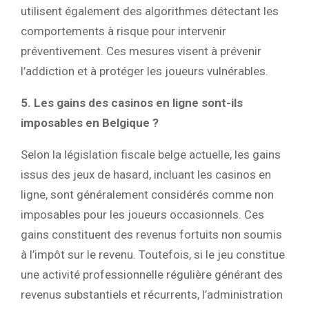
utilisent également des algorithmes détectant les
comportements à risque pour intervenir
préventivement. Ces mesures visent à prévenir
l’addiction et à protéger les joueurs vulnérables.
5. Les gains des casinos en ligne sont-ils
imposables en Belgique ?
Selon la législation fiscale belge actuelle, les gains
issus des jeux de hasard, incluant les casinos en
ligne, sont généralement considérés comme non
imposables pour les joueurs occasionnels. Ces
gains constituent des revenus fortuits non soumis
à l’impôt sur le revenu. Toutefois, si le jeu constitue
une activité professionnelle régulière générant des
revenus substantiels et récurrents, l’administration