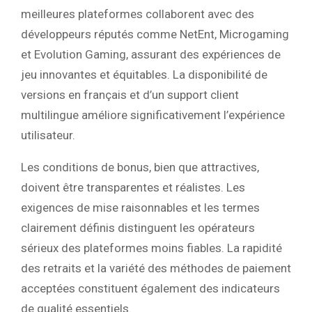
meilleures plateformes collaborent avec des
développeurs réputés comme NetEnt, Microgaming
et Evolution Gaming, assurant des expériences de
jeu innovantes et équitables. La disponibilité de
versions en français et d’un support client
multilingue améliore significativement l’expérience
utilisateur.
Les conditions de bonus, bien que attractives,
doivent être transparentes et réalistes. Les
exigences de mise raisonnables et les termes
clairement définis distinguent les opérateurs
sérieux des plateformes moins fiables. La rapidité
des retraits et la variété des méthodes de paiement
acceptées constituent également des indicateurs
de qualité essentiels.