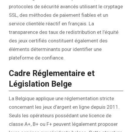
protocoles de sécurité avancés utilisant le cryptage
SSL, des méthodes de paiement fiables et un
service clientèle réactif en français. La
transparence des taux de redistribution et l’équité
des jeux certifiés constituent également des
éléments déterminants pour identifier une
plateforme de confiance.
Cadre Réglementaire et
Législation Belge
La Belgique applique une réglementation stricte
concernant les jeux d’argent en ligne depuis 2011.
Seuls les opérateurs possédant une licence de
classe A+, B+ ou F+ peuvent légalement proposer