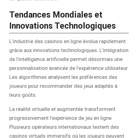
Tendances Mondiales et
Innovations Technologiques
L’industrie des casinos en ligne évolue rapidement
grâce aux innovations technologiques. L’intégration
de l’intelligence artificielle permet désormais une
personnalisation avancée de l’expérience utilisateur.
Les algorithmes analysent les préférences des
joueurs pour recommander des jeux adaptés à
leurs goûts.
La réalité virtuelle et augmentée transforment
progressivement l’expérience de jeu en ligne.
Plusieurs opérateurs internationaux testent des
casinos virtuels immersifs où les joueurs peuvent