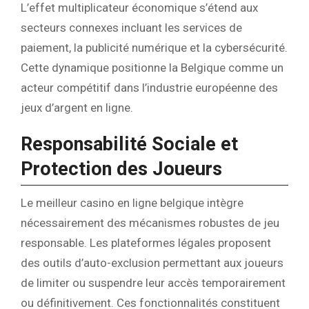
L’effet multiplicateur économique s’étend aux
secteurs connexes incluant les services de
paiement, la publicité numérique et la cybersécurité.
Cette dynamique positionne la Belgique comme un
acteur compétitif dans l’industrie européenne des
jeux d’argent en ligne.
Responsabilité Sociale et
Protection des Joueurs
Le meilleur casino en ligne belgique intègre
nécessairement des mécanismes robustes de jeu
responsable. Les plateformes légales proposent
des outils d’auto-exclusion permettant aux joueurs
de limiter ou suspendre leur accès temporairement
ou définitivement. Ces fonctionnalités constituent