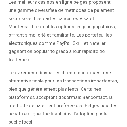
Les meilleurs casinos en ligne belges proposent
une gamme diversifiée de méthodes de paiement
sécurisées. Les cartes bancaires Visa et
Mastercard restent les options les plus populaires,
offrant simplicité et familiarité. Les portefeuilles
électroniques comme PayPal, Skrill et Neteller
gagnent en popularité grâce à leur rapidité de
traitement.
Les virements bancaires directs constituent une
alternative fiable pour les transactions importantes,
bien que généralement plus lents. Certaines
plateformes acceptent désormais Bancontact, la
méthode de paiement préférée des Belges pour les
achats en ligne, facilitant ainsi l’adoption par le
public local.