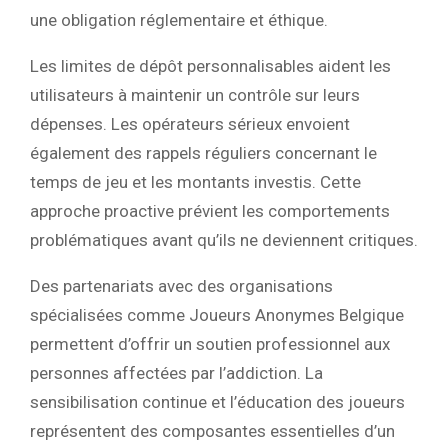
une obligation réglementaire et éthique.
Les limites de dépôt personnalisables aident les
utilisateurs à maintenir un contrôle sur leurs
dépenses. Les opérateurs sérieux envoient
également des rappels réguliers concernant le
temps de jeu et les montants investis. Cette
approche proactive prévient les comportements
problématiques avant qu’ils ne deviennent critiques.
Des partenariats avec des organisations
spécialisées comme Joueurs Anonymes Belgique
permettent d’offrir un soutien professionnel aux
personnes affectées par l’addiction. La
sensibilisation continue et l’éducation des joueurs
représentent des composantes essentielles d’un