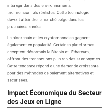
interagir dans des environnements
tridimensionnels réalistes. Cette technologie
devrait atteindre le marché belge dans les
prochaines années.
La blockchain et les cryptomonnaies gagnent
également en popularité. Certaines plateformes
acceptent désormais le Bitcoin et l’Ethereum,
offrant des transactions plus rapides et anonymes.
Cette tendance répond à une demande croissante
pour des méthodes de paiement alternatives et
sécurisées.
Impact Économique du Secteur
des Jeux en Ligne