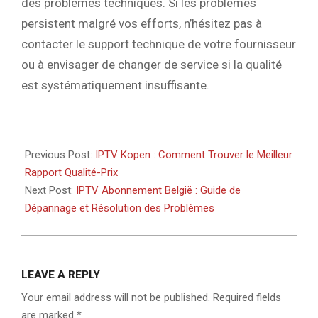
des problèmes techniques. Si les problèmes
persistent malgré vos efforts, n’hésitez pas à
contacter le support technique de votre fournisseur
ou à envisager de changer de service si la qualité
est systématiquement insuffisante.
2026-
05-
Previous Post:
IPTV Kopen : Comment Trouver le Meilleur
20
Rapport Qualité-Prix
Next Post:
IPTV Abonnement België : Guide de
Dépannage et Résolution des Problèmes
LEAVE A REPLY
Your email address will not be published.
Required fields
are marked
*