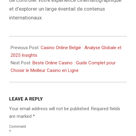
de contrôler votre expérience cinématographique
et d’explorer un large éventail de contenus
internationaux.
2025-
10-
Previous Post:
Casino Online België : Analyse Globale et
26
2025 Insights
Next Post:
Beste Online Casino : Guide Complet pour
Choisir le Meilleur Casino en Ligne
LEAVE A REPLY
Your email address will not be published.
Required fields
are marked
*
Comment
*