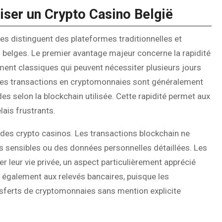
liser un Crypto Casino België
es distinguent des plateformes traditionnelles et
s belges. Le premier avantage majeur concerne la rapidité
ent classiques qui peuvent nécessiter plusieurs jours
s, les transactions en cryptomonnaies sont généralement
 selon la blockchain utilisée. Cette rapidité permet aux
ais frustrants.
e des crypto casinos. Les transactions blockchain ne
s sensibles ou des données personnelles détaillées. Les
r leur vie privée, un aspect particulièrement apprécié
nd également aux relevés bancaires, puisque les
ferts de cryptomonnaies sans mention explicite