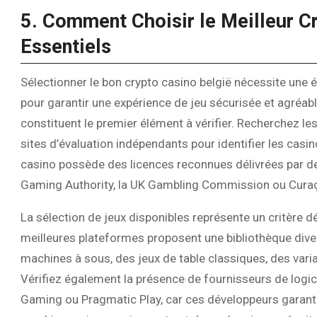
5. Comment Choisir le Meilleur Cr
Essentiels
Sélectionner le bon crypto casino belgië nécessite une 
pour garantir une expérience de jeu sécurisée et agréable
constituent le premier élément à vérifier. Recherchez les
sites d’évaluation indépendants pour identifier les casino
casino possède des licences reconnues délivrées par de
Gaming Authority, la UK Gambling Commission ou Cur
La sélection de jeux disponibles représente un critère d
meilleures plateformes proposent une bibliothèque diver
machines à sous, des jeux de table classiques, des varia
Vérifiez également la présence de fournisseurs de logi
Gaming ou Pragmatic Play, car ces développeurs garanti