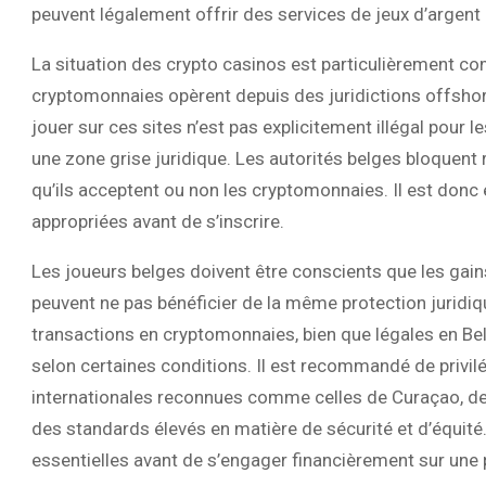
peuvent légalement offrir des services de jeux d’argent
La situation des crypto casinos est particulièrement co
cryptomonnaies opèrent depuis des juridictions offshor
jouer sur ces sites n’est pas explicitement illégal pour
une zone grise juridique. Les autorités belges bloquent 
qu’ils acceptent ou non les cryptomonnaies. Il est donc 
appropriées avant de s’inscrire.
Les joueurs belges doivent être conscients que les ga
peuvent ne pas bénéficier de la même protection juridiq
transactions en cryptomonnaies, bien que légales en Bel
selon certaines conditions. Il est recommandé de privilé
internationales reconnues comme celles de Curaçao, de
des standards élevés en matière de sécurité et d’équité
essentielles avant de s’engager financièrement sur une 