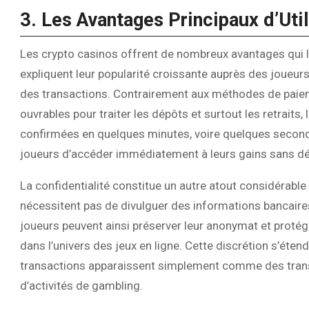
3. Les Avantages Principaux d’Uti
Les crypto casinos offrent de nombreux avantages qui l
expliquent leur popularité croissante auprès des joueur
des transactions. Contrairement aux méthodes de paiem
ouvrables pour traiter les dépôts et surtout les retrait
confirmées en quelques minutes, voire quelques secondes
joueurs d’accéder immédiatement à leurs gains sans dél
La confidentialité constitue un autre atout considérabl
nécessitent pas de divulguer des informations bancaire
joueurs peuvent ainsi préserver leur anonymat et protége
dans l’univers des jeux en ligne. Cette discrétion s’éte
transactions apparaissent simplement comme des trans
d’activités de gambling.